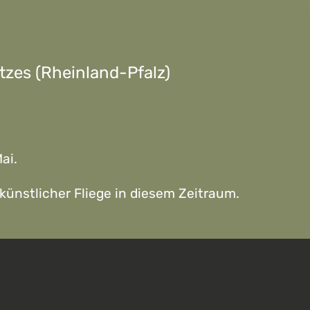
zes (Rheinland-Pfalz)
ai.
künstlicher Fliege in diesem Zeitraum.