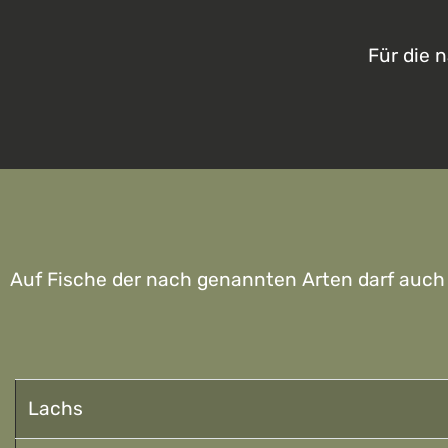
Für die 
Auf Fische der nach genannten Arten darf auch
Lachs