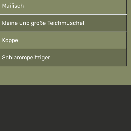
Maifisch
kleine und große Teichmuschel
Koppe
Schlammpeitziger