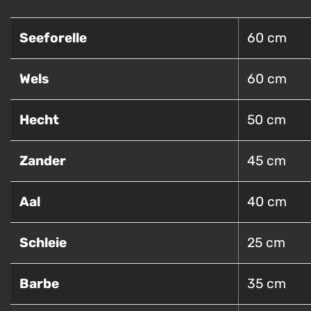
Seeforelle
60 cm
Wels
60 cm
Hecht
50 cm
Zander
45 cm
Aal
40 cm
Schleie
25 cm
Barbe
35 cm