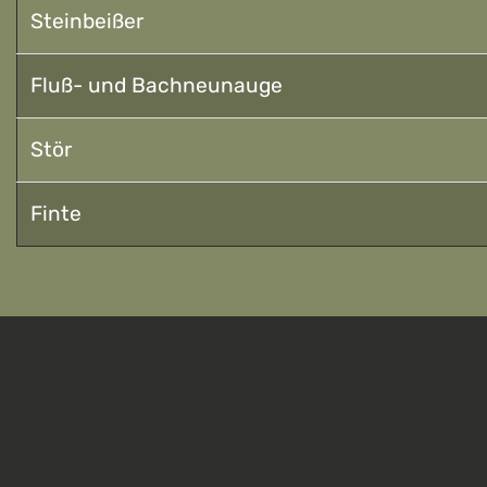
Steinbeißer
Fluß- und Bachneunauge
Stör
Finte