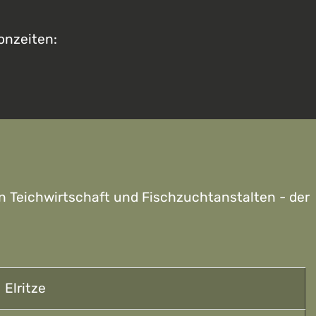
onzeiten:
 Teichwirtschaft und Fischzuchtanstalten - der
Elritze